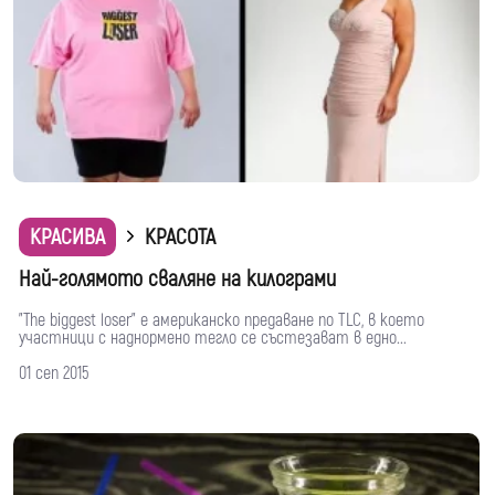
КРАСИВА
КРАСОТА
Най-голямото сваляне на килограми
"The biggest loser" е американско предаване по TLC, в което
участници с наднормено тегло се състезават в едно...
01 сеп 2015