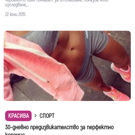
червеното вино помагат за отслабване, показва ново
изследване,...
22 юни 2015
КРАСИВА
СПОРТ
30-дневно предизвикателство за перфектно