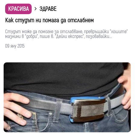
КРАСИВА
ЗДРАВЕ
Как студът ни помага да отслабнем
Студът може да помогне за отслабване, превръщайки "лошите"
мазнини в "добри", пише в. "Дейли експрес", позовавайки...
09 яну 2015