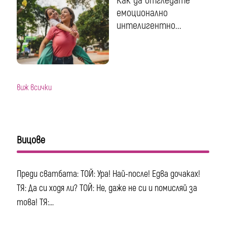
Как да отгледате
емоционално
интелигентно...
виж всички
Вицове
Преди сватбата: ТОЙ: Ура! Най-после! Едва дочаках!
ТЯ: Да си ходя ли? ТОЙ: Не, даже не си и помисляй за
това! ТЯ:...