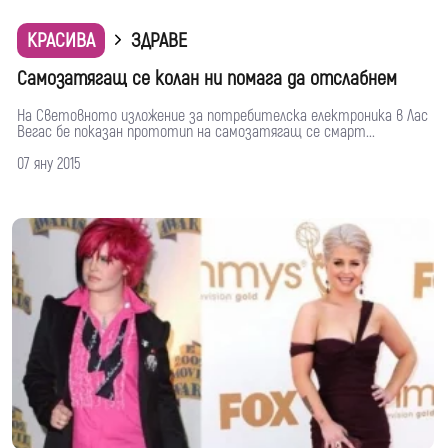
КРАСИВА
ЗДРАВЕ
Самозатягащ се колан ни помага да отслабнем
На Световното изложение за потребителска електроника в Лас
Вегас бе показан прототип на самозатягащ се смарт...
07 яну 2015