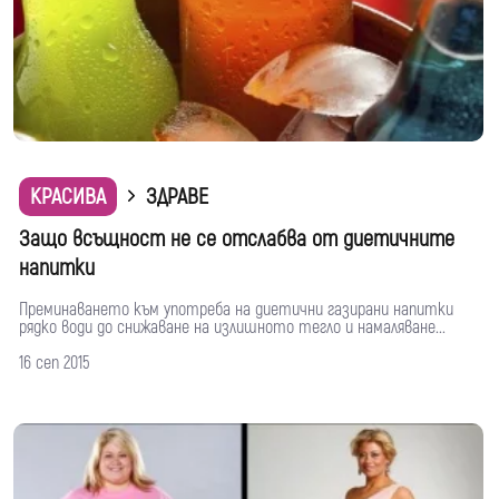
КРАСИВА
ЗДРАВЕ
Защо всъщност не се отслабва от диетичните
напитки
Преминаването към употреба на диетични газирани напитки
рядко води до снижаване на излишното тегло и намаляване...
16 сеп 2015