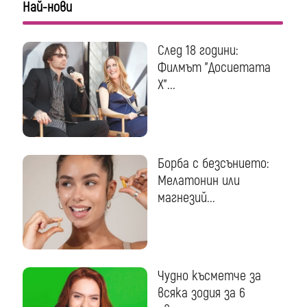
Най-нови
След 18 години:
Филмът "Досиетата
Х"...
Борба с безсънието:
Мелатонин или
магнезий...
Чудно късметче за
всяка зодия за 6