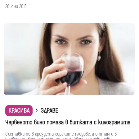
26 юни 2015
КРАСИВА
ЗДРАВЕ
Червеното вино помага в битката с килограмите
Съставките в гроздето, горските плодове, а оттам и в