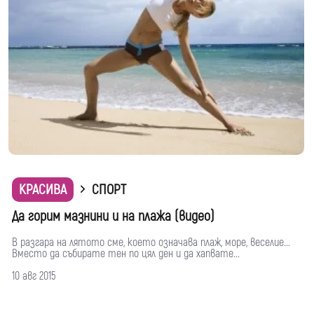
КРАСИВА
СПОРТ
Да горим мазнини и на плажа (видео)
В разгара на лятото сме, което означава плаж, море, веселие...
Вместо да събирате тен по цял ден и да хапвате...
10 авг 2015