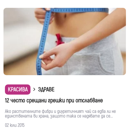
КРАСИВА
ЗДРАВЕ
12 често срещани грешки при отслабване
Ако растителните фибри и диуретичният чай са едва ли не
единствената ви храна, защото така се надявате да се...
02 юли 2015