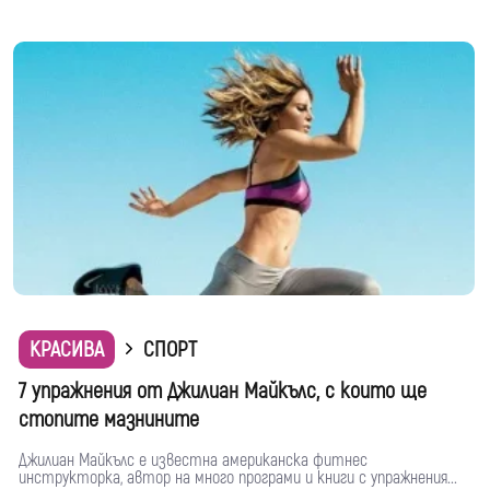
КРАСИВА
СПОРТ
7 упражнения от Джилиан Майкълс, с които ще
стопите мазнините
Джилиан Майкълс е известна американска фитнес
инструкторка, автор на много програми и книги с упражнения...