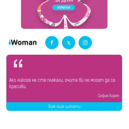
Ако никога не сте плакали, очите ви не могат да са
красиви.
София Лорен
Виж още цитати