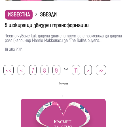
ИЗВЕСТНА
ЗВЕЗДИ
5 шокиращи звездни трансформации
Често чуваме как дадена знаменитост се е променила за дадена
роля (например Матю Макконахи за “The Dallas buyer’s...
19 авг 2014
<<
<
7
8
9
11
>
>>
10
Реклама
с