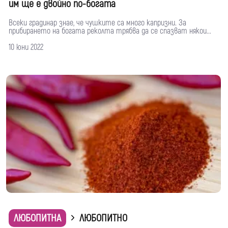
им ще е двойно по-богата
Всеки градинар знае, че чушките са много капризни. За
прибирането на богата реколта трябва да се спазват някои...
10 юни 2022
ЛЮБОПИТНА
ЛЮБОПИТНО