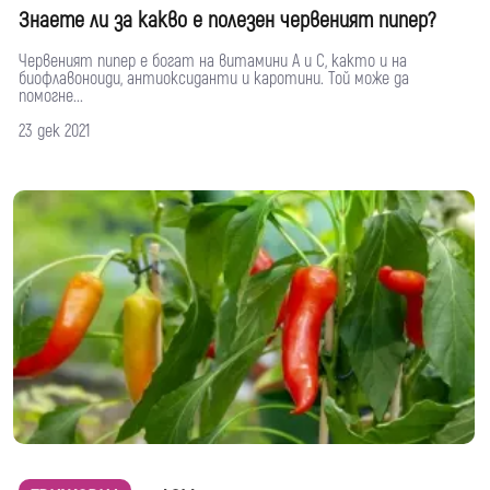
Знаете ли за какво е полезен червеният пипер?
Червеният пипер е богат на витамини А и С, както и на
биофлавоноиди, антиоксиданти и каротини. Той може да
помогне...
23 дек 2021