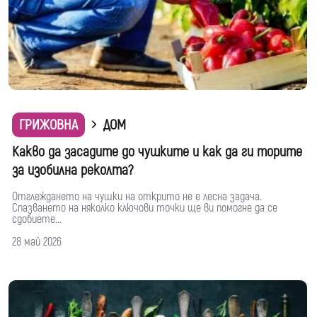
ГРИЖОВНА
ДОМ
Какво да засадите до чушките и как да ги торите
за изобилна реколта?
Отглеждането на чушки на открито не е лесна задача.
Спазването на няколко ключови точки ще ви помогне да се
сдобиете...
28 май 2026