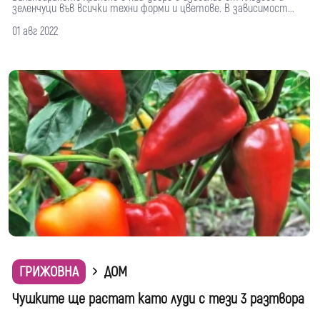
зеленчуци във всички техни форми и цветове. В зависимост...
01 авг 2022
ГРИЖОВНА
ДОМ
Чушките ще растат като луди с тези 3 разтвора