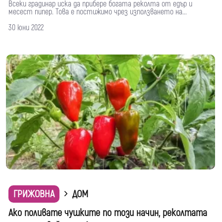
Всеки градинар иска да прибере богата реколта от едър и
месест пипер. Това е постижимо чрез използването на...
30 юни 2022
ГРИЖОВНА
ДОМ
Ако поливате чушките по този начин, реколтата