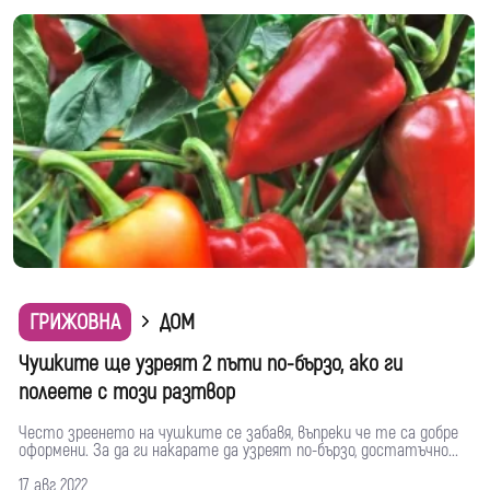
ГРИЖОВНА
ДОМ
Чушките ще узреят 2 пъти по-бързо, ако ги
полеете с този разтвор
Често зреенето на чушките се забавя, въпреки че те са добре
оформени. За да ги накарате да узреят по-бързо, достатъчно...
17 авг 2022