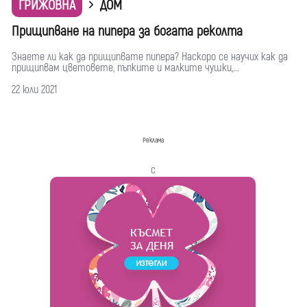
ГРИЖОВНА
ДОМ
Прищипване на пипера за богата реколта
Знаете ли как да прищипвате пипера? Наскоро се научих как да
прищипвам цветовете, пъпките и малките чушки,...
22 юли 2021
Реклама
с