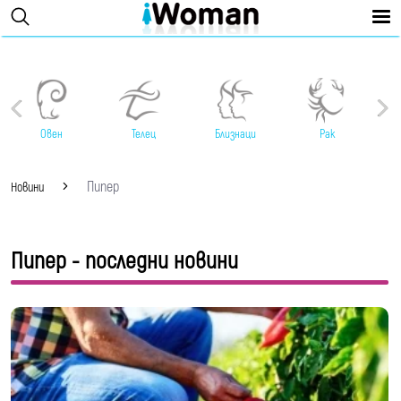
Овен
Телец
Близнаци
Рак
Пипер
Новини
Пипер - последни новини