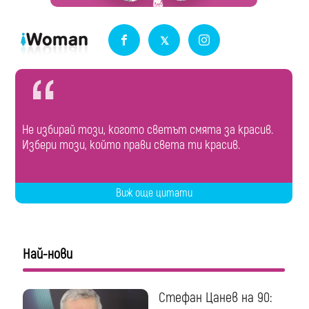
Не избирай този, когото светът смята за красив.
Избери този, който прави света ти красив.
Виж още цитати
Най-нови
Стефан Цанев на 90: