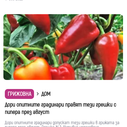
ГРИЖОВНА
ДОМ
Дори опитните градинари правят тези грешки с
пипера през август
Дори опитните градинари допускат тези грешки в грижата за