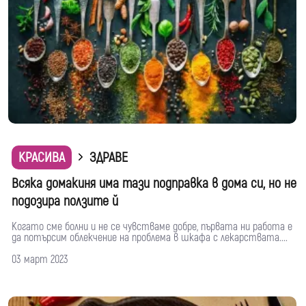
КРАСИВА
ЗДРАВЕ
Всяка домакиня има тази подправка в дома си, но не
подозира ползите й
Когато сме болни и не се чувстваме добре, първата ни работа е
да потърсим облекчение на проблема в шкафа с лекарствата....
03 март 2023