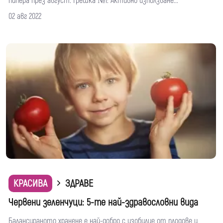
пипера през август. Грешка №1: Активно използване...
02 авг 2022
КРАСИВА
ЗДРАВЕ
Червени зеленчуци: 5-те най-здравословни вида
Балансираното хранене е най-добро с изобилие от плодове и