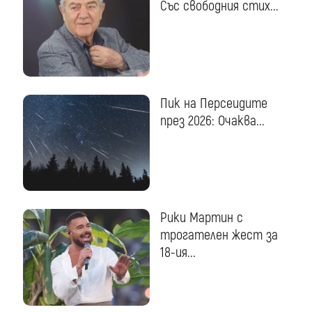
Със свободния стих...
Пик на Персеидите
през 2026: Очаква...
Рики Мартин с
трогателен жест за
18-ия...