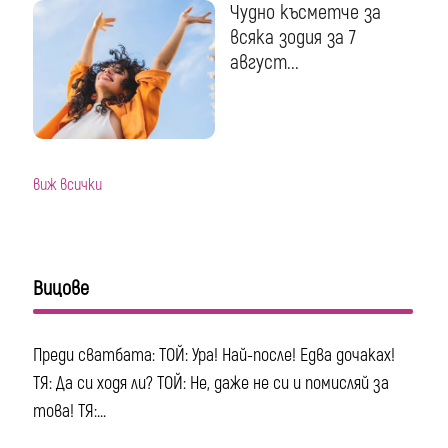
Чудно късметче за
всяка зодия за 7
август...
виж всички
Вицове
Преди сватбата: ТОЙ: Ура! Най-после! Едва дочаках!
ТЯ: Да си ходя ли? ТОЙ: Не, даже не си и помисляй за
това! ТЯ:...