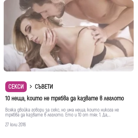
СЕКСИ
СЪВЕТИ
10 неща, които не трябва да казвате в леглото
Всяка двойка говори за секс, но има неща, които никога не
трябва да казвате в леглото. Ето и 10 от тях: 1. Да,...
27 юли 2016