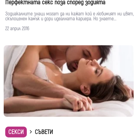
Перфектната секс поза според зодията
Зодиакалните знаци могат да ни кажат кой е любимият ни цвят,
скъпоценен камък и дори идеалната кариера. Но знаете...
22 април 2016
СЕКСИ
СЪВЕТИ