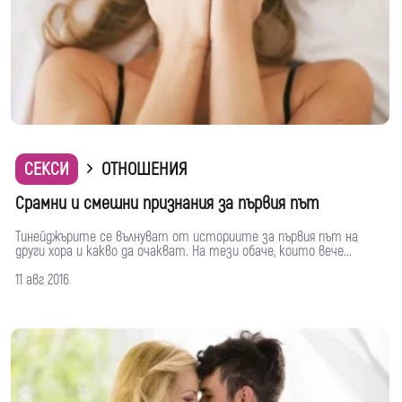
СЕКСИ
ОТНОШЕНИЯ
Срамни и смешни признания за първия път
Тинейджърите се вълнуват от историите за първия път на
други хора и какво да очакват. На тези обаче, които вече...
11 авг 2016