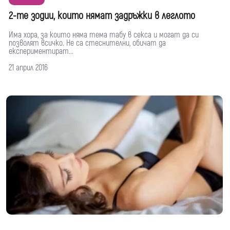
2-те зодии, които нямат задръжки в леглото
Има хора, за които няма тема табу в секса и могат да си
позволят всичко. Не са стеснителни, обичат да
експериментират...
21 април 2016