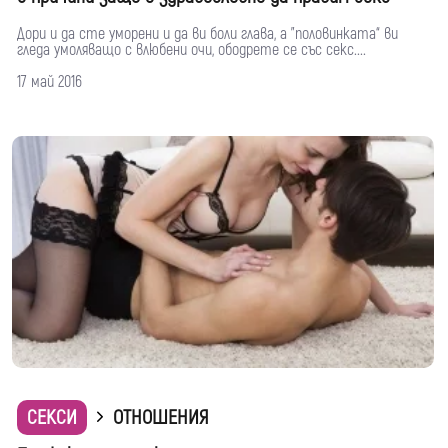
Дори и да сте уморени и да ви боли глава, а "половинката“ ви
гледа умоляващо с влюбени очи, ободрете се със секс....
17 май 2016
СЕКСИ
ОТНОШЕНИЯ