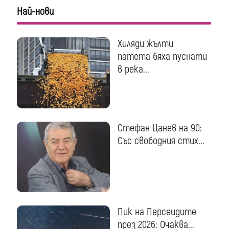
Най-нови
Хиляди жълти
патета бяха пуснати
в река...
Стефан Цанев на 90:
Със свободния стих...
Пик на Персеидите
през 2026: Очаква...