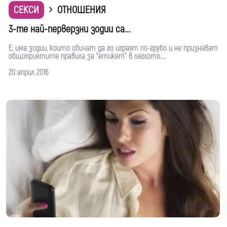
СЕКСИ
ОТНОШЕНИЯ
3-те най-перверзни зодии са...
Е, има зодии, които обичат да го играят по-грубо и не признават
общоприетите правила за "етикет" в леглото....
20 април 2016