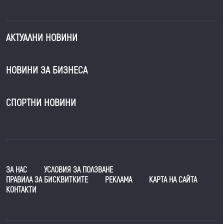
АКТУАЛНИ НОВИНИ
НОВИНИ ЗА БИЗНЕСА
СПОРТНИ НОВИНИ
ЗА НАС
УСЛОВИЯ ЗА ПОЛЗВАНЕ
ПРАВИЛА ЗА БИСКВИТКИТЕ
РЕКЛАМА
КАРТА НА САЙТА
КОНТАКТИ