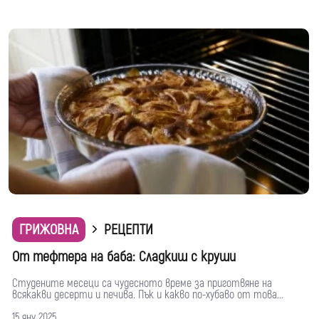
ГРИЖОВНА
РЕЦЕПТИ
От тефтера на баба: Сладкиш с круши
Студените месеци са чудесното време за приготвяне на
всякакви десерти и печива. Пък и какво по-хубаво от това...
15 яну 2025