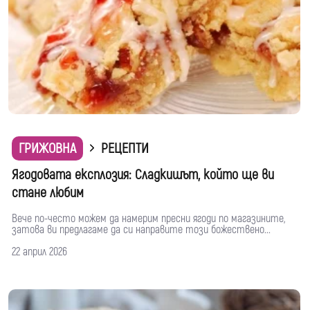
ГРИЖОВНА
РЕЦЕПТИ
Ягодовата експлозия: Сладкишът, който ще ви
стане любим
Вече по-често можем да намерим пресни ягоди по магазините,
затова ви предлагаме да си направите този божествено...
22 април 2026