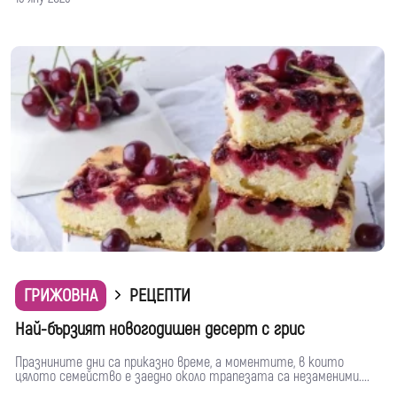
ГРИЖОВНА
РЕЦЕПТИ
Най-бързият новогодишен десерт с грис
Празнините дни са приказно време, а моментите, в които
цялото семейство е заедно около трапезата са незаменими....