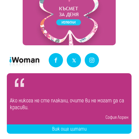
Ако никога не сте плакали, очите ви не могат да са
красиви.
София Лорен
Виж още цитати