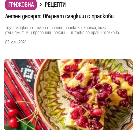
ГРИЖОВНА
РЕЦЕПТИ
Летен десерт: Обърнат сладкиш с праскови
Този сладкиш е пълен с пресни праскови, канела, смлян
джинджифил и препечени пекани – и това го прави толкова...
05 юли 2024