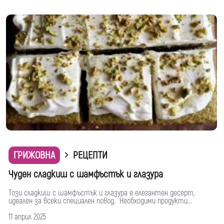
ГРИЖОВНА
РЕЦЕПТИ
Чуден сладкиш с шамфъстък и глазура
Този сладкиш с шамфъстък и глазура е елегантен десерт,
идеален за всеки специален повод. Необходими продукти...
11 април 2025