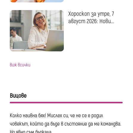
Хороскоп за утре, 7
август 2026: Нови...
виж всички
Вицове
Колко наивна бях! Мислех си, че не се е родил
човекът, който да бъде в състояние да ме командва.
Но явно съм бъркала....