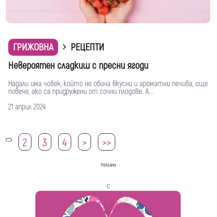
ГРИЖОВНА
РЕЦЕПТИ
Невероятен сладкиш с пресни ягоди
Надали има човек, който не обича вкусни и ароматни печива, още
повече, ако са придружени от сочни плодове. А...
21 април 2024
2
3
4
>
>>
1
Реклама
с