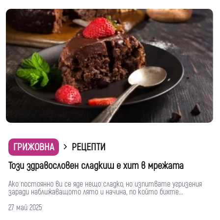
ГРИЖОВНА
РЕЦЕПТИ
Този здравословен сладкиш е хит в мрежата
Ако постоянно ви се яде нещо сладко, но изпитвате угризения
заради наближаващото лято и начина, по който бихте...
27 май 2025