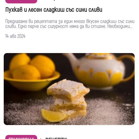
Пухкав и лесен сладкиш със сини сливи
Предлагаме ви рецептата за един много вкусен сладкиш със сини
сливи. Едно парче със сигурност няма да ви стигне. Необходими...
14 авг 2024