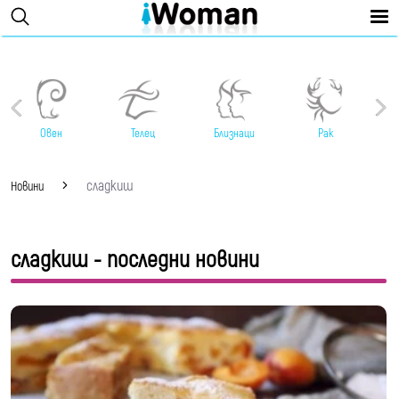
Овен
Телец
Близнаци
Рак
сладкиш
Новини
сладкиш - последни новини