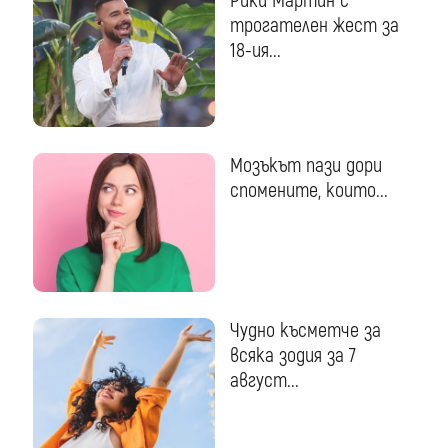
Рики Мартин с
трогателен жест за
18-ия...
Мозъкът пази дори
спомените, които...
Чудно късметче за
всяка зодия за 7
август...