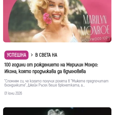
УСПЕШНА
В СВЕТА НА
100 години от рождението на Мерилин Монро:
Икона, която продължава да вдъхновява
"Спомням си, че когато получих ролята в "Мъжете предпочитат
блондинките", Джейн Ръсел беше брюнетката, а...
01 юни 2026