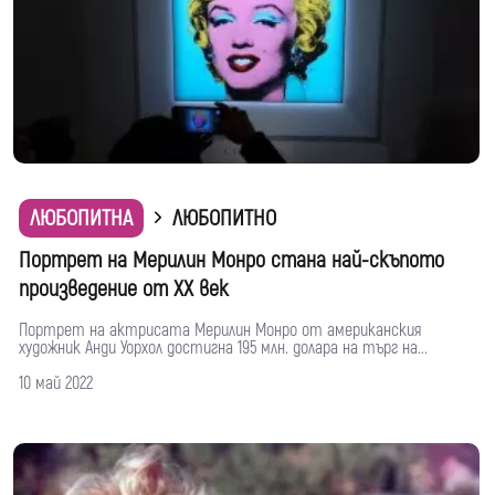
ЛЮБОПИТНА
ЛЮБОПИТНО
Портрет на Мерилин Монро стана най-скъпото
произведение от XX век
Портрет на актрисата Мерилин Монро от американския
художник Анди Уорхол достигна 195 млн. долара на търг на...
10 май 2022