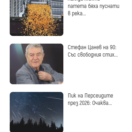
патета бяха пуснати
в река...
Стефан Цанев на 90:
Със свободния стих...
Пик на Персеидите
през 2026: Очаква...