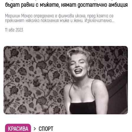
бъдат равни с мъжете, нямат достатъчно амбиция
Мерилин Монро определено е филмова икона, пред която се
прекланят няколко поколения мъже и жени. Изключително...
11 авг 2023
КРАСИВА
СПОРТ