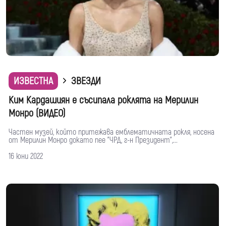
ИЗВЕСТНА
ЗВЕЗДИ
Ким Кардашиян е съсипала роклята на Мерилин
Монро (ВИДЕО)
Частен музей, който притежава емблематичната рокля, носена
от Мерилин Монро докато пее "ЧРД, г-н Президент",...
16 юни 2022