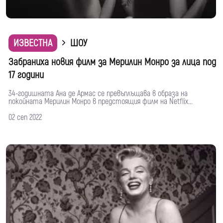
ИЗВЕСТНА
ШОУ
Забраниха новия филм за Мерилин Монро за лица под
17 години
34-годишната Ана де Армас се превъплъщава в образа на
покойната Мерилин Монро в предстоящия филм на Netflix...
02 сеп 2022