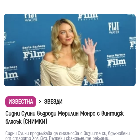
ИЗВЕСТНА
ЗВЕЗДИ
Сидни Суини възроди Мерилин Монро с винтидж
блясък (СНИМКИ)
Сидни Суини продължава да омагьосва с визиите си, вдъхновени
от старото Холивуд. Въпреки скандалните реклами,...