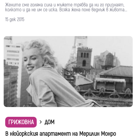
Жените сме голяма сила и мъжете трябва да ни го признаят,
колкото и да не им се иска. Всяка жена поне веднъж в живота...
15 дек 2015
ГРИЖОВНА
ДОМ
В нюйоркския апартамент на Мерилин Монро