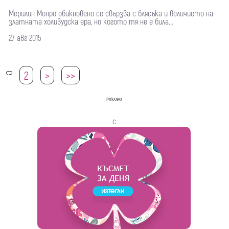
Мерилин Монро обикновено се свързва с блясъка и величието на
златната холивудска ера, но когото тя не е била...
27 авг 2015
2
>
>>
1
Реклама
с