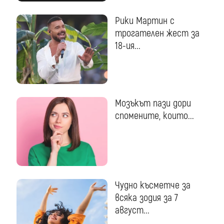
Рики Мартин с
трогателен жест за
18-ия...
Мозъкът пази дори
спомените, които...
Чудно късметче за
всяка зодия за 7
август...