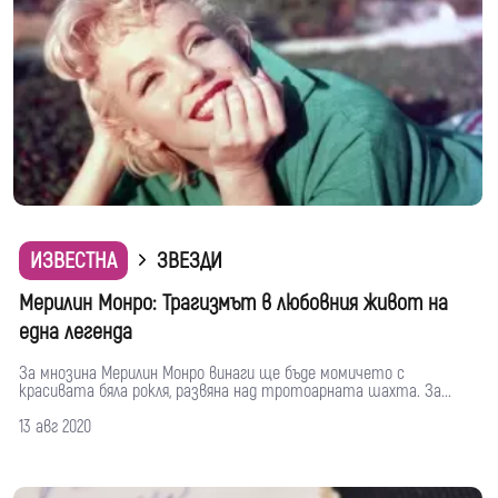
ИЗВЕСТНА
ЗВЕЗДИ
Мерилин Монро: Трагизмът в любовния живот на
една легенда
За мнозина Мерилин Монро винаги ще бъде момичето с
красивата бяла рокля, развяна над тротоарната шахта. За...
13 авг 2020