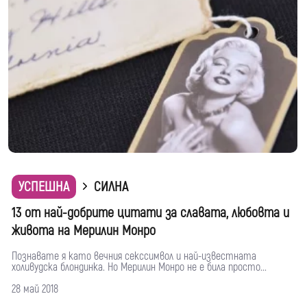
УСПЕШНА
СИЛНА
13 от най-добрите цитати за славата, любовта и
живота на Мерилин Монро
Познавате я като вечния секссимвол и най-известната
холивудска блондинка. Но Мерилин Монро не е била просто...
28 май 2018