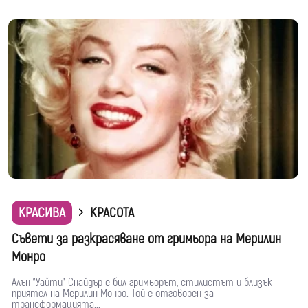
КРАСИВА
КРАСОТА
Съвети за разкрасяване от гримьора на Мерилин
Монро
Алън "Уайти" Снайдър е бил гримьорът, стилистът и близък
приятел на Мерилин Монро. Той е отговорен за
трансформацията...