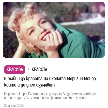
КРАСИВА
КРАСОТА
6 тайни за красота на иконата Мерилин Монро,
които и до днес изумяват
Мерилин Монро. Платинени къдрици, съблазнително затворени
очи и тези емблематични, перфектни червени устни....
24 април 2026