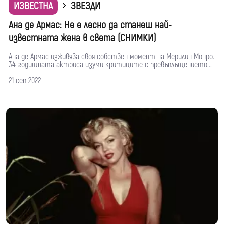
ИЗВЕСТНА
ЗВЕЗДИ
Ана де Армас: Не е лесно да станеш най-
известната жена в света (СНИМКИ)
Ана де Армас изживява своя собствен момент на Мерилин Монро.
34-годишната актриса изуми критиците с превъплъщението...
21 сеп 2022