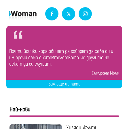
Почти всички хора обичат да говорят за себе си и
им пречи само обстоятелството, че другите не
искат да ги слушат.
Съмърсет Моъм
Виж още цитати
Най-нови
Хиляди жълти