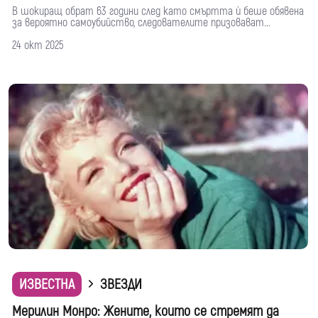
В шокиращ обрат 63 години след като смъртта ѝ беше обявена
за вероятно самоубийство, следователите призовават...
24 окт 2025
ИЗВЕСТНА
ЗВЕЗДИ
Мерилин Монро: Жените, които се стремят да