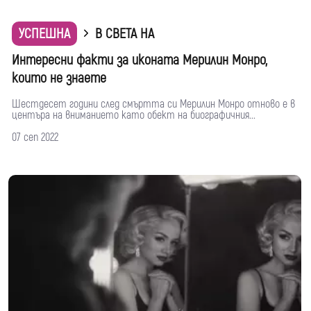
УСПЕШНА
В СВЕТА НА
Интересни факти за иконата Мерилин Монро,
които не знаете
Шестдесет години след смъртта си Мерилин Монро отново е в
центъра на вниманието като обект на биографичния...
07 сеп 2022