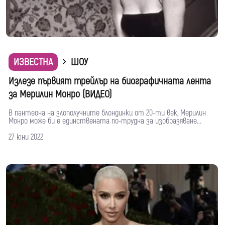
ИЗВЕСТНА
ШОУ
Излезе първият трейлър на биографичната лента
за Мерилин Монро (ВИДЕО)
В пантеона на злополучните блондинки от 20-ти век, Мерилин
Монро може би е единствената по-трудна за изобразяване...
27 юни 2022