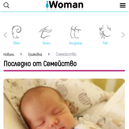
Овен
Телец
Близнаци
Рак
Семейство
Новини
Грижовна
Последно от Семейство