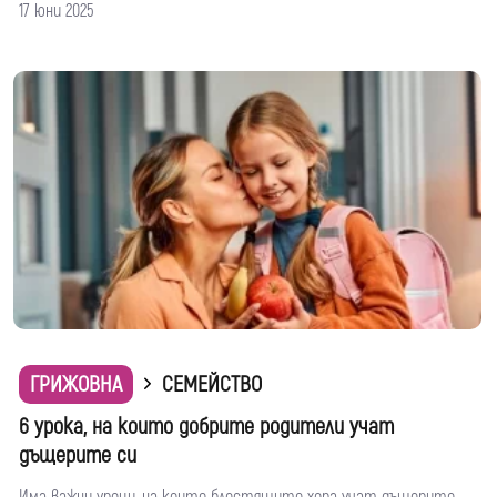
17 юни 2025
ГРИЖОВНА
СЕМЕЙСТВО
6 урока, на които добрите родители учат
дъщерите си
Има важни уроци, на които блестящите хора учат дъщерите...