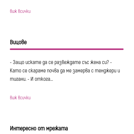
виж всички
Вицове
- Защо искате да се развеждате със жена си? -
Като се скараме почва да ме замерва с тенджери и
тигани. - И откога...
виж всички
Интересно от мрежата