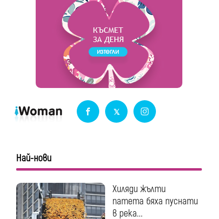
Най-нови
Хиляди жълти
патета бяха пуснати
в река...