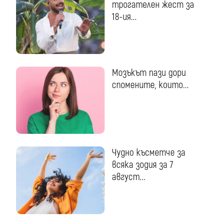
трогателен жест за
18-ия...
Мозъкът пази дори
спомените, които...
Чудно късметче за
всяка зодия за 7
август...