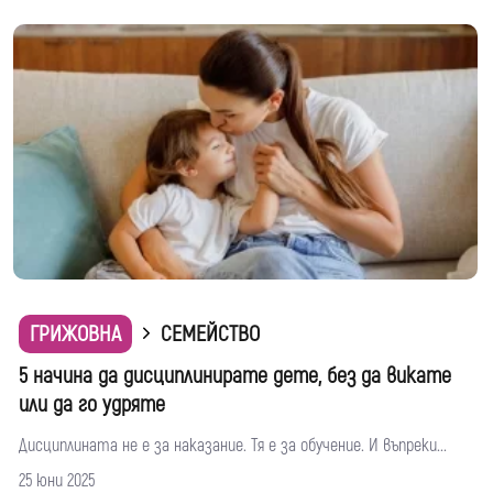
ГРИЖОВНА
СЕМЕЙСТВО
5 начина да дисциплинирате дете, без да викате
или да го удряте
Дисциплината не е за наказание. Тя е за обучение. И въпреки...
25 юни 2025