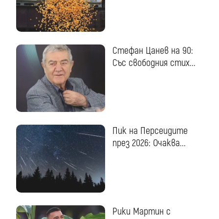
Стефан Цанев на 90:
Със свободния стих...
Пик на Персеидите
през 2026: Очаква...
Рики Мартин с