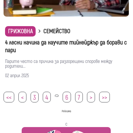
ГРИЖОВНА
СЕМЕЙСТВО
4 лесни начина да научите тийнейджър да борави с
пари
Парите често са причина за разгорещени спорове между
родители...
02 април 2025
<<
<
3
4
6
7
>
>>
5
Реклама
с