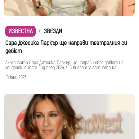
ИЗВЕСТНА
ЗВЕЗДИ
Сара Джесика Паркър ще направи театралния си
дебют
Актрисата Сара Джесика Паркър ще направи своя дебют на
лондонския Уест Енд през 2024 г. в пиеса с участието на...
10 юни 2023