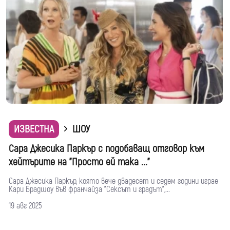
ИЗВЕСТНА
ШОУ
Сара Джесика Паркър с подобаващ отговор към
хейтърите на "Просто ей така ..."
Сара Джесика Паркър, която вече двадесет и седем години играе
Кари Брадшоу във франчайза "Сексът и градът",...
19 авг 2025