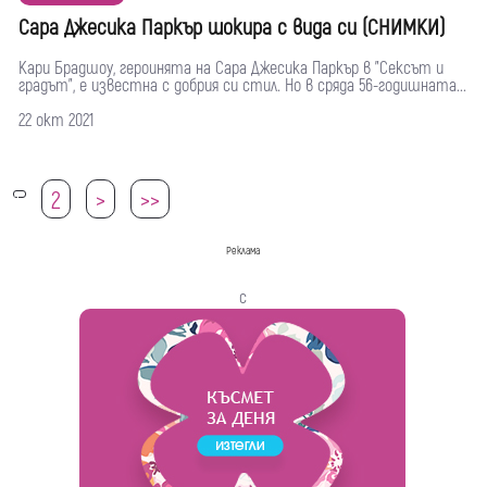
Сара Джесика Паркър шокира с вида си (СНИМКИ)
Кари Брадшоу, героинята на Сара Джесика Паркър в "Сексът и
градът", е известна с добрия си стил. Но в сряда 56-годишната...
22 окт 2021
2
>
>>
1
Реклама
с