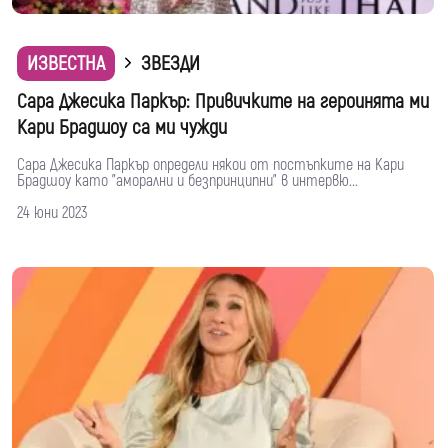
ИЗВЕСТНА
ЗВЕЗДИ
Сара Джесика Паркър: Привичките на героинята ми
Кари Брадшоу са ми чужди
Сара Джесика Паркър определи някои от постъпките на Кaри
Брадшоу като "аморални и безпринципни" в интервю...
24 юни 2023