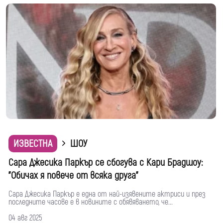
ИЗВЕСТНА
ШОУ
Сара Джесика Паркър се сбогува с Кари Брадшоу:
"Обичах я повече от всяка друга"
Сара Джесика Паркър е една от най-изявените актриси и през
последните часове е в новините с обявяването, че...
04 авг 2025