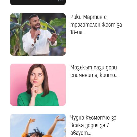
Рики Мартин с
трогателен жест за
18-ия...
Мозъкът пази дори
спомените, които...
Чудно късметче за
всяка зодия за 7
август...