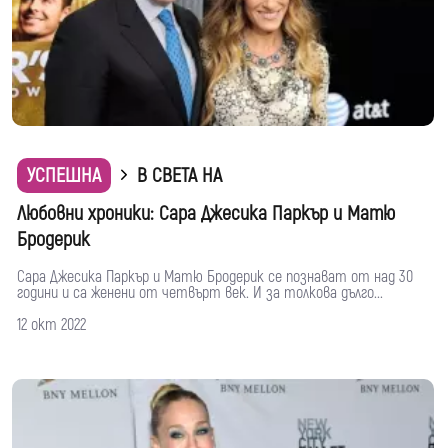
УСПЕШНА
В СВЕТА НА
Любовни хроники: Сара Джесика Паркър и Матю
Бродерик
Сара Джесика Паркър и Матю Бродерик се познават от над 30
години и са женени от четвърт век. И за толкова дълго...
12 окт 2022