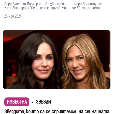
Сара Джесика Паркър е най-известна като Кари Брадшоу от
хитовия сериал "Сексът и градът". Макар че 59-годишната...
26 ное 2024
ИЗВЕСТНА
ЗВЕЗДИ
Звездите, които са се сприятелили на снимачната