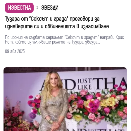
ИЗВЕСТНА
ЗВЕЗДИ
Тузара от "Сексът и града" проговори за
изневерите си и обвиненията в изнасилване
По ирония на съдбата сериалът "Сексът и градът" направи Крис
Нот, който изпълняваше ролята на Тузара, звезда...
09 авг 2023