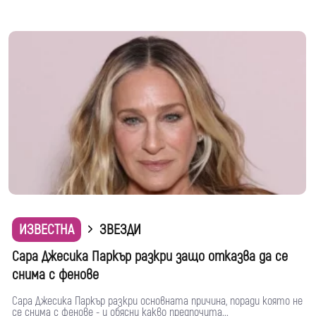
ИЗВЕСТНА
ЗВЕЗДИ
Сара Джесика Паркър разкри защо отказва да се
снима с фенове
Сара Джесика Паркър разкри основната причина, поради която не
се снима с фенове - и обясни какво предпочита...