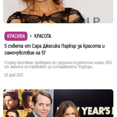
КРАСИВА
КРАСОТА
5 съвета от Сара Джесика Паркър за красота и
самочувствие на 57
Според проучване, проведено от различни козметични марки, 90%
от жените се тревожат за остаряването. Разбира...
03 фев 2023