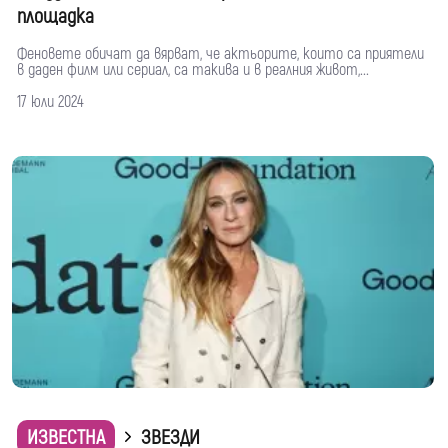
площадка
Феновете обичат да вярват, че актьорите, които са приятели
в даден филм или сериал, са такива и в реалния живот,...
17 юли 2024
ИЗВЕСТНА
ЗВЕЗДИ