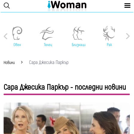
Овен
Телец
Близнаци
Рак
Сара Джесика Паркър
Новини
Сара Джесика Паркър - последни новини