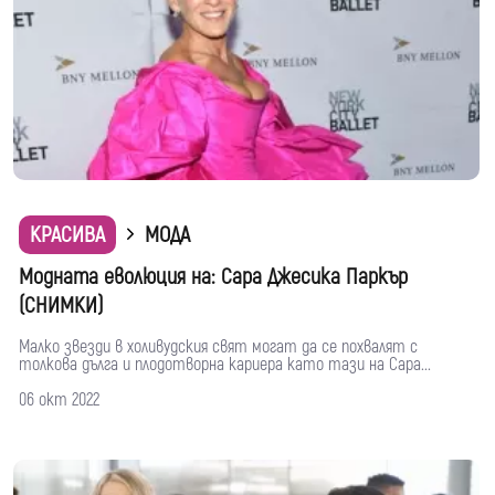
КРАСИВА
МОДА
Модната еволюция на: Сара Джесика Паркър
(СНИМКИ)
Малко звезди в холивудския свят могат да се похвалят с
толкова дълга и плодотворна кариера като тази на Сара...
06 окт 2022