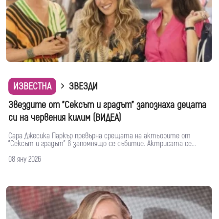
ИЗВЕСТНА
ЗВЕЗДИ
Звездите от "Сексът и градът" запознаха децата
си на червения килим (ВИДЕА)
Сара Джесика Паркър превърна срещата на актьорите от
"Сексът и градът" в запомнящо се събитие. Актрисата се...
08 яну 2026