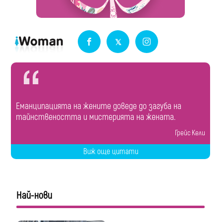
Еманципацията на жените доведе до загуба на
тайнствеността и мистерията на жената.
Грейс Кели
Виж още цитати
Най-нови