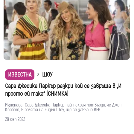
ИЗВЕСТНА
ШОУ
Сара Джесика Паркър разкри кой се завръща в „И
просто ей така“ (СНИМКА)
Изненада! Сара Джесика Паркър най-накрая потвърди, че Джон
Корбет, в ролята на Ейдън Шоу, ще се завърне във...
29 сеп 2022