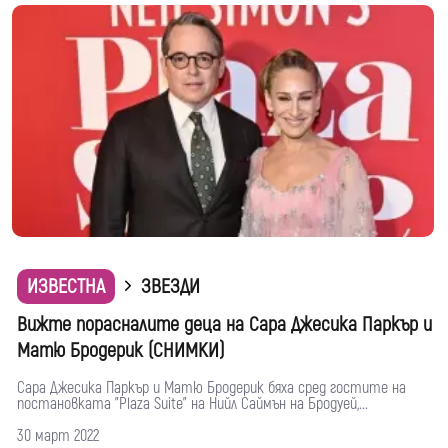
ИЗВЕСТНА
ЗВЕЗДИ
Вижте порасналите деца на Сара Джесика Паркър и
Матю Бродерик (СНИМКИ)
Сара Джесика Паркър и Матю Бродерик бяха сред гостите на
постановката "Plaza Suite" на Нийл Саймън на Бродуей,...
30 март 2022