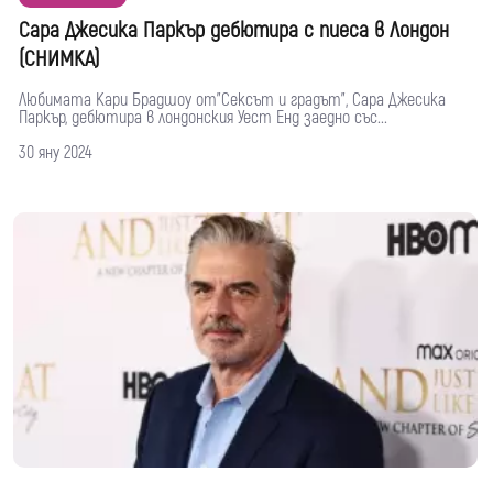
Сара Джесика Паркър дебютира с пиеса в Лондон
(СНИМКА)
Любимата Кари Брадшоу от"Сексът и градът", Сара Джесика
Паркър, дебютира в лондонския Уест Енд заедно със...
30 яну 2024