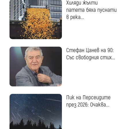
Хиляди жълти
патета бяха пуснати
в река...
Стефан Цанев на 90:
Със свободния стих...
Пик на Персеидите
през 2026: Очаква...