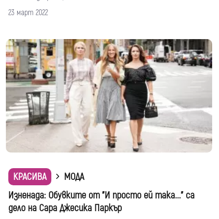
23 март 2022
КРАСИВА
МОДА
Изненада: Обувките от "И просто ей така..." са
дело на Сара Джесика Паркър