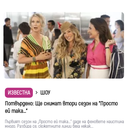
ИЗВЕСТНА
ШОУ
Потвърдено: Ще снимат втори сезон на "Просто
ей така…"
Първият сезон на „Просто ей така…” даде на феновете наистина
много. Разбира се, сюжетните линии бяха някак...