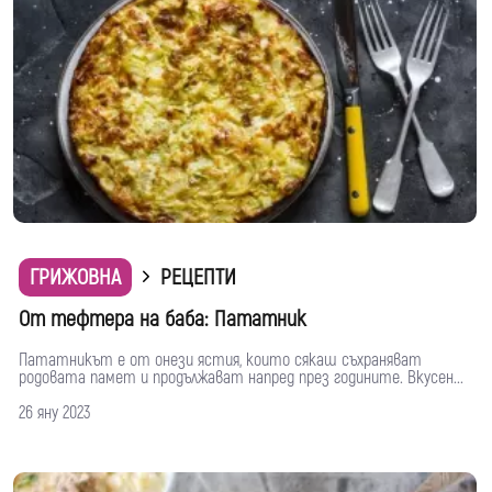
ГРИЖОВНА
РЕЦЕПТИ
От тефтера на баба: Пататник
Пататникът е от онези ястия, които сякаш съхраняват
родовата памет и продължават напред през годините. Вкусен...
26 яну 2023