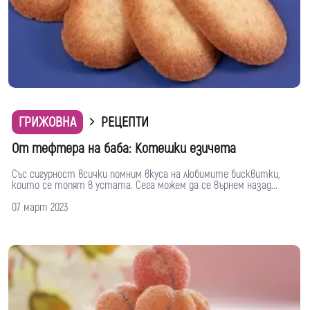
ГРИЖОВНА
РЕЦЕПТИ
От тефтера на баба: Котешки езичета
Със сигурност всички помним вкуса на любимите бисквитки,
които се топят в устата. Сега можем да се върнем назад...
07 март 2023