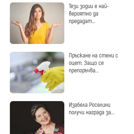
Тези зодии е най-
вероятно да
предадат...
Пръскане на стени с
оцет: Защо се
препоръчва...
Изабела Роселини
получи награда за...