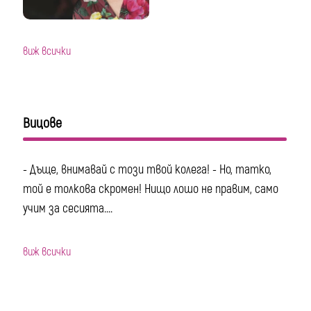
виж всички
Вицове
- Дъще, внимавай с този твой колега! - Но, татко,
той е толкова скромен! Нищо лошо не правим, само
учим за сесията....
виж всички