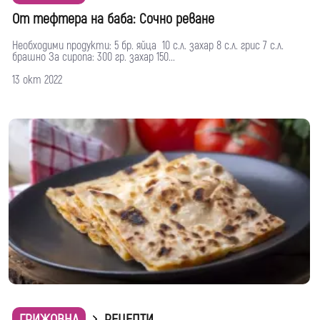
От тефтера на баба: Сочно реване
Необходими продукти: 5 бр. яйца 10 с.л. захар 8 с.л. грис 7 с.л.
брашно За сиропа: 300 гр. захар 150...
13 окт 2022
ГРИЖОВНА
РЕЦЕПТИ