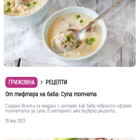
ГРИЖОВНА
РЕЦЕПТИ
От тефтера на баба: Супа топчета
Сигурно всички са гледали с интерес как баба чевръсто оформя
топчетата за супа. В интернет има безброй рецепти...
19 яну 2023