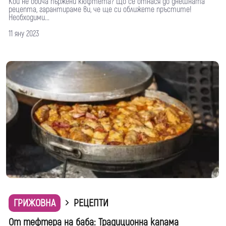
Кой не обича пържени кюфтета? Що се отнася до днешната
рецепта, гарантираме ви, че ще си оближете пръстите!
Необходими...
11 яну 2023
ГРИЖОВНА
РЕЦЕПТИ
От тефтера на баба: Традиционна капама