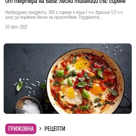
От тефтера на баба: Лесни тиганици със сирене
Необходими продукти: 200 г сирене 4 яйца 1 ч.ч. брашно 1/2 ч.ч.
олио за пържене Начин на прихотвяне: Разделете...
30 окт 2022
ГРИЖОВНА
РЕЦЕПТИ