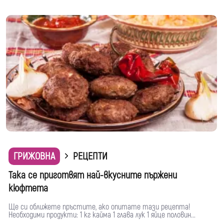
ГРИЖОВНА
РЕЦЕПТИ
Така се приготвят най-вкусните пържени
кюфтета
Ще си оближете пръстите, ако опитате тази рецепта!
Необходими продукти: 1 кг кайма 1 глава лук 1 яйце половин...