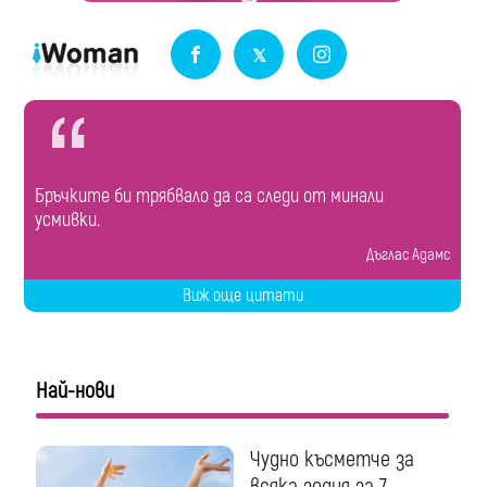
Бръчките би трябвало да са следи от минали
усмивки.
Дъглас Адамс
Виж още цитати
Най-нови
Чудно късметче за
всяка зодия за 7