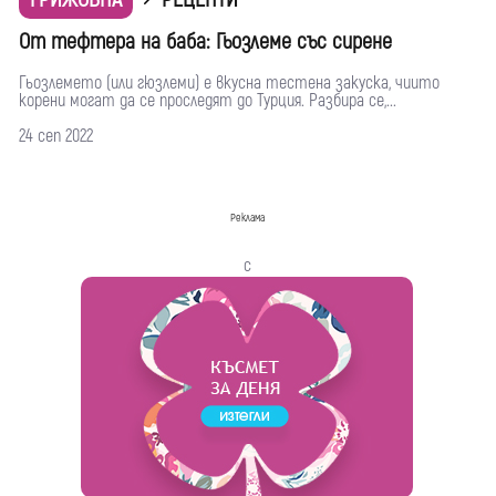
От тефтера на баба: Гьозлеме със сирене
Гьозлемето (или гюзлеми) е вкусна тестена закуска, чиито
корени могат да се проследят до Турция. Разбира се,...
24 сеп 2022
Реклама
с