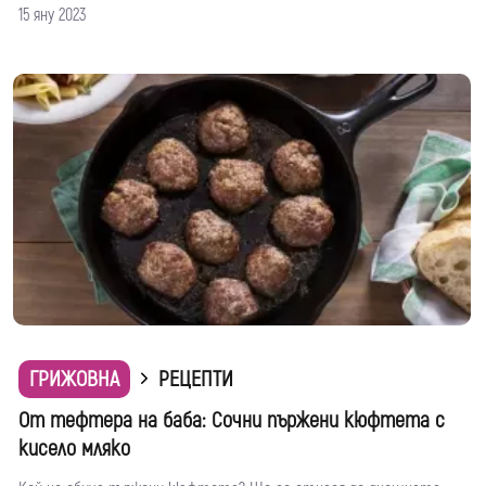
15 яну 2023
ГРИЖОВНА
РЕЦЕПТИ
От тефтера на баба: Сочни пържени кюфтета с
кисело мляко