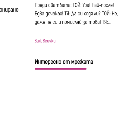
Преди сватбата: ТОЙ: Ура! Най-после!
ониране
Едва дочаках! ТЯ: Да си ходя ли? ТОЙ: Не,
даже не си и помисляй за това! ТЯ:...
виж всички
Интересно от мрежата