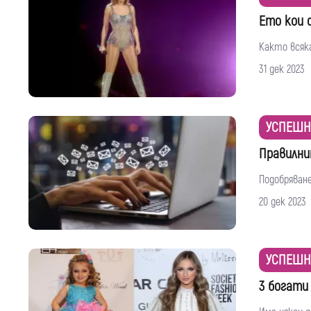
Ето кои 
Както всяка
31 дек 2023
УСПЕШН
Правилни
Подобряван
20 дек 2023
УСПЕШН
3 богати