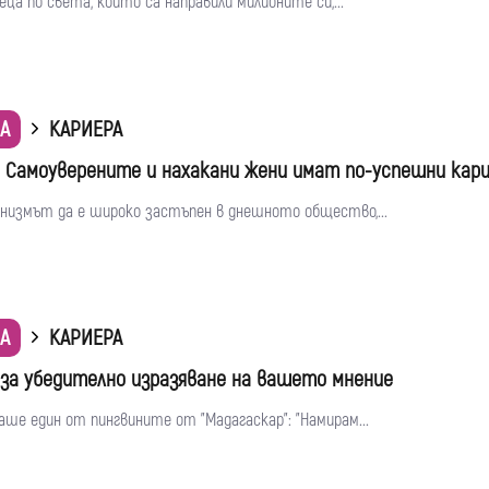
еца по света, които са направили милионите си,...
А
КАРИЕРА
: Самоуверените и нахакани жени имат по-успешни кар
низмът да е широко застъпен в днешното общество,...
А
КАРИЕРА
 за убедително изразяване на вашето мнение
ше един от пингвините от "Мадагаскар": "Намирам...