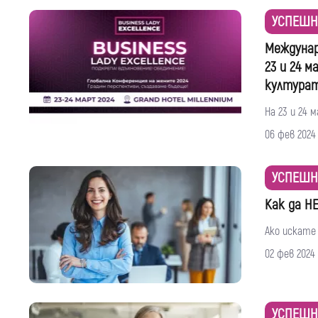
УСПЕШН
Междунар
23 и 24 м
културат
На 23 и 24 
06 фев 2024
УСПЕШН
Как да Н
Ако искате 
02 фев 2024
УСПЕШН