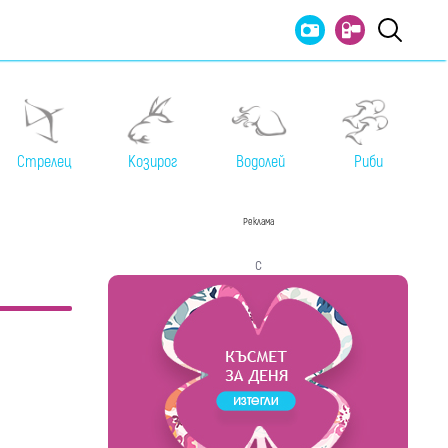
Стрелец
Козирог
Водолей
Риби
Реклама
с