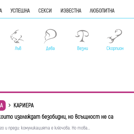
А
УСПЕШНА
СЕКСИ
ИЗВЕСТНА
ЛЮБОПИТНА
Лъв
Дева
Везни
Скорпион
А
КАРИЕРА
 които изглеждат безобидни, но всъщност не са
го и преди: комуникацията е ключова. Но това...