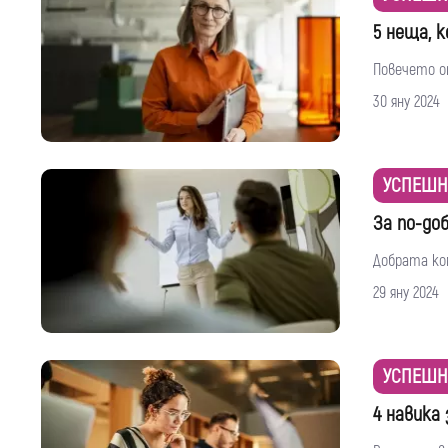
5 неща, 
Повечето от
30 яну 2024
УСПЕШН
За по-до
Добрата ком
29 яну 2024
УСПЕШН
4 навика