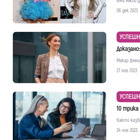
Има някои д
06 дек 2023
УСПЕШН
Доказано
Макар феми
27 ное 2023
УСПЕШН
10 трика
Както казва
24 ное 2023