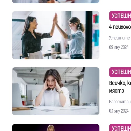
УСПЕШН
4 психол
Успешните 
09 яну 2024
УСПЕШН
Всичко, 
място
Работата иг
03 яну 2024
УСПЕШН