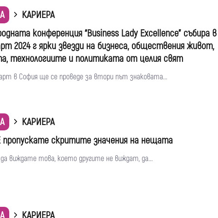
А
КАРИЕРА
одната конференция “Business Lady Excellence” събира в
арт 2024 г ярки звезди на бизнеса, обществения живот,
а, технологиите и политиката от целия свят
март в София ще се проведе за втори път знаковата...
А
КАРИЕРА
Е пропускате скритите значения на нещата
да виждате това, което другите не виждат, да...
А
КАРИЕРА