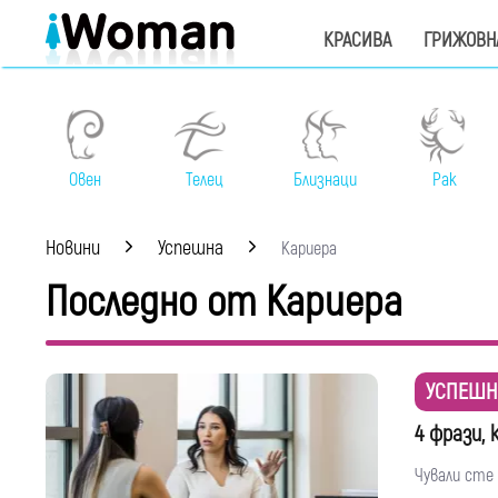
КРАСИВА
ГРИЖОВН
Овен
Телец
Близнаци
Рак
Новини
Успешна
Кариера
Последно от Кариера
УСПЕШН
4 фрази,
Чували сте 