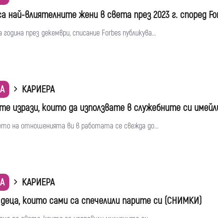
са най-влиятелните жени в света през 2023 г. според Fo
 година през декември, списание Forbes публикува...
А
КАРИЕРА
те изрази, които да използвате в служебните си имейл
ето на отношенията ви в работата се свежда до...
А
КАРИЕРА
 деца, които сами са спечелили парите си (СНИМКИ)