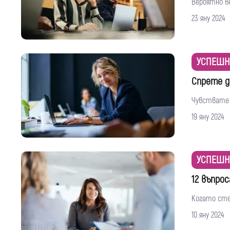
Вероятно ве
23 яну 2024
УСПЕШН
Спрете д
Чувствате л
19 яну 2024
УСПЕШН
12 въпро
Когато сте
10 яну 2024