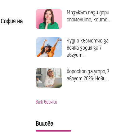
Мозъкът пази дори
спомените, които...
 София на
Чудно късметче за
всяка зодия за 7
август...
Хороскоп за утре, 7
август 2026: Нови...
виж всички
Вицове