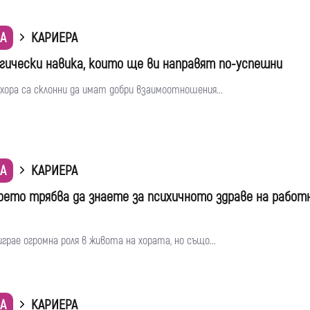
А
КАРИЕРА
огически навика, които ще ви направят по-успешни
хора са склонни да имат добри взаимоотношения...
А
КАРИЕРА
което трябва да знаете за психичното здраве на рабо
рае огромна роля в живота на хората, но също...
А
КАРИЕРА