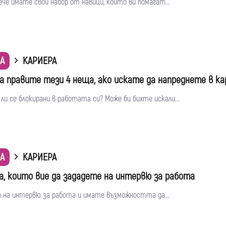
че имате свой набор от навици, които ви помагат...
А
КАРИЕРА
а правите тези 4 неща, ако искате да напреднете в к
и се блокирани в работата си? Може би бихте искали...
А
КАРИЕРА
са, които вие да зададете на интервю за работа
 на интервю за работа и имате възможността да...