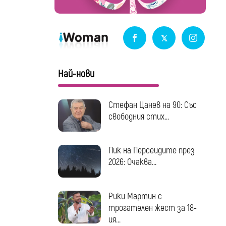
Най-нови
Стефан Цанев на 90: Със
свободния стих...
Пик на Персеидите през
2026: Очаква...
Рики Мартин с
трогателен жест за 18-
ия...