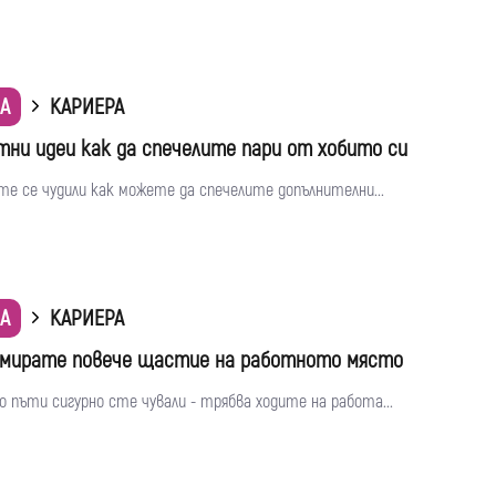
А
КАРИЕРА
тни идеи как да спечелите пари от хобито си
е се чудили как можете да спечелите допълнителни...
А
КАРИЕРА
амирате повече щастие на работното място
 пъти сигурно сте чували - трябва ходите на работа...