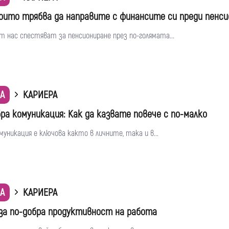
които трябва да направите с финансите си преди пенси
 нас спестяват за пенсиониране през по-голямата...
А
КАРИЕРА
бра комуникация: Как да казвате повече с по-малко
уникация е ключова както в личните, така и в...
А
КАРИЕРА
 за по-добра продуктивност на работа