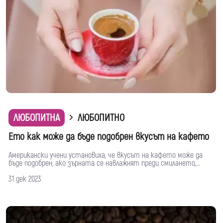
ЛЮБОПИТНА
ЛЮБОПИТНО
Ето как може да бъде подобрен вкусът на кафето
Американски учени установиха, че вкусът на кафето може да
бъде подобрен, ако зърната се навлажнят преди смилането,...
31 дек 2023