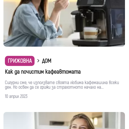
ГРИЖОВНА
ДОМ
Как да почистим кафеавтомата
Сигурни сме, че използвате своята любима кафемашина всеки
ден. Но освен да се грижи за страхотното начало на...
10 април 2023