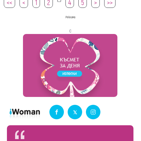
<<
<
1
2
4
5
>
>>
3
Реклама
с