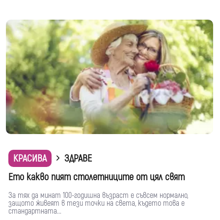
КРАСИВА
ЗДРАВЕ
Ето какво пият столетниците от цял свят
За тях да минат 100-годишна възраст е съвсем нормално,
защото живеят в тези точки на света, където това е
стандартната...