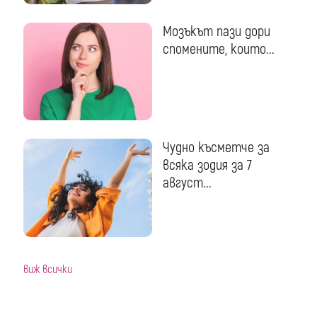
Мозъкът пази дори
спомените, които...
Чудно късметче за
всяка зодия за 7
август...
виж всички