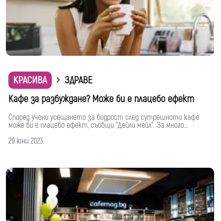
КРАСИВА
ЗДРАВЕ
Кафе за разбуждане? Може би е плацебо ефект
Според учени усещането за бодрост след сутрешното кафе
може би е плацебо ефект, съобщи "Дейли мейл". За много...
29 юни 2023