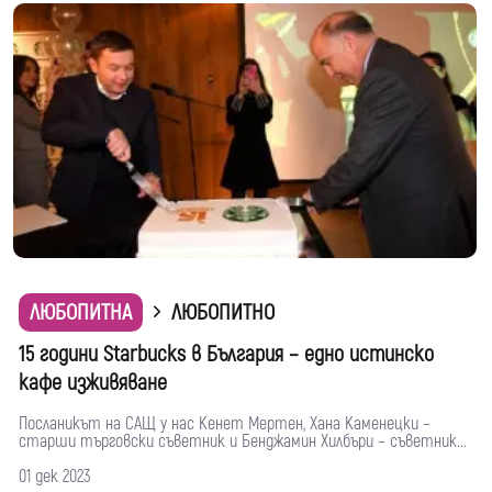
ЛЮБОПИТНА
ЛЮБОПИТНО
15 години Starbucks в България – едно истинско
кафе изживяване
Посланикът на САЩ у нас Кенет Мертен, Хана Каменецки –
старши търговски съветник и Бенджамин Хилбъри – съветник...
01 дек 2023