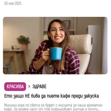
30 ное 2023
КРАСИВА
ЗДРАВЕ
Ето защо НЕ бива да пиете кафе преди закуска
Милиони хора по света се будят с мисълта за чаша ароматно
кафе. За голяма част от тях кофеиновият ритуал е почти...