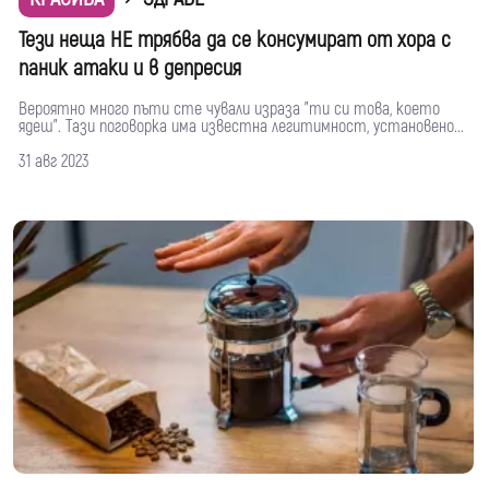
Тези неща НЕ трябва да се консумират от хора с
паник атаки и в депресия
Вероятно много пъти сте чували израза "ти си това, което
ядеш". Тази поговорка има известна легитимност, установено...
31 авг 2023