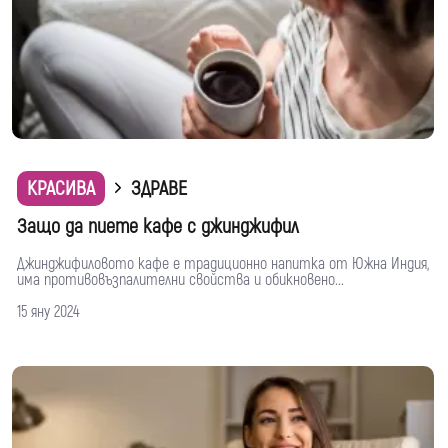
КРАСИВА
ЗДРАВЕ
Защо да пиете кафе с джинджифил
Джинджифиловото кафе е традиционно напитка от Южна Индия,
има противовъзпалителни свойства и обикновено...
15 яну 2024