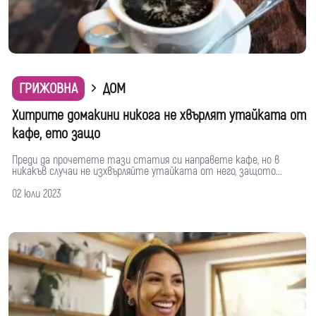
ГРИЖОВНА
ДОМ
Хитрите домакини никога не хвърлят утайката от
кафе, ето защо
Преди да прочетете тази статия си направете кафе, но в
никакъв случаи не изхвърляйте утайката от него, защото...
02 юли 2023