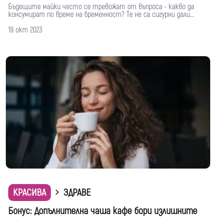
Бъдещите майки често се тревожат от въпроса - какво да
консумират по време на бременност? Те не са сигурни дали...
19 окт 2023
КРАСИВА
ЗДРАВЕ
Бонус: Допълнителна чаша кафе бори излишните