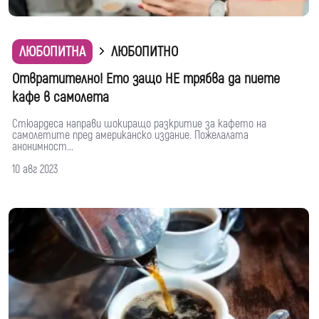
ЛЮБОПИТНА
ЛЮБОПИТНО
Отвратително! Ето защо НЕ трябва да пиете
кафе в самолета
Стюардеса направи шокиращо разкритие за кафето на
самолетите пред американско издание. Пожелалата
анонимност...
10 авг 2023