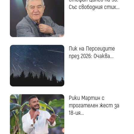
Със свободния стих...
Пик на Персеидите
през 2026: Очаква...
Рики Мартин с
трогателен жест за
18-ия...