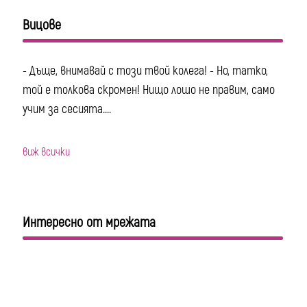
Вицове
- Дъще, внимавай с този твой колега! - Но, татко,
той е толкова скромен! Нищо лошо не правим, само
учим за сесията....
виж всички
Интересно от мрежата