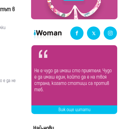
отът в
лки
Не е чудо да имаш сто приятеля. Чудо
е да имаш един, който да е на твоя
 е да не
страна, когато стотици са против
теб.
Виж още цитати
Най-нови