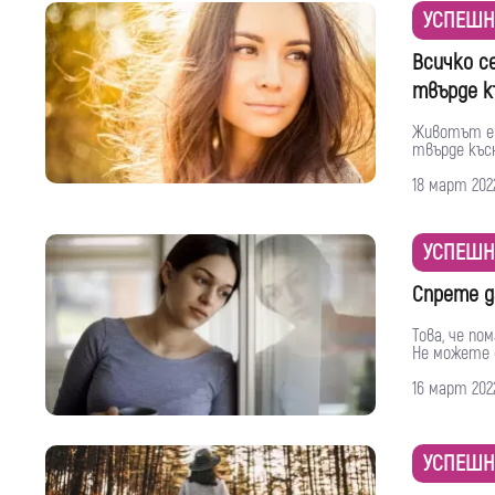
УСПЕШН
Всичко с
твърде к
Животът е 
твърде късно
18 март 202
УСПЕШН
Спрете д
Това, че по
Не можете д
16 март 202
УСПЕШН