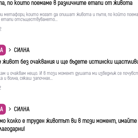
, по които поемаме в различните етапи от живота
ни метафори, които могат да опишат живота и пътя, по който поема
 етапи отсъществуването...
2
А
СИЛНА
 живот без очаквания и ще бъдете истински щастлив
акам и очаквам нещо. И в този момент душата ми изведнъж се почувс
а и волна, сякаш започнах...
2
А
СИЛНА
мо колко е труден животът ви в този момент, имайте 
лагодарни!