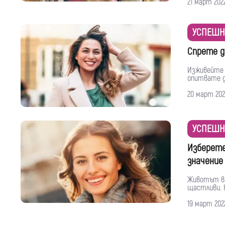
21 март 202
УСПЕШН
Спрете д
Изживейте 
опитвате д
20 март 202
УСПЕШН
Изберете
значение
Животът ви 
щастливи. Н
19 март 202