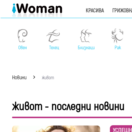
КРАСИВА
ГРИЖОВН
Овен
Телец
Близнаци
Рак
Новини
живот
живот - последни новини
УСПЕШН