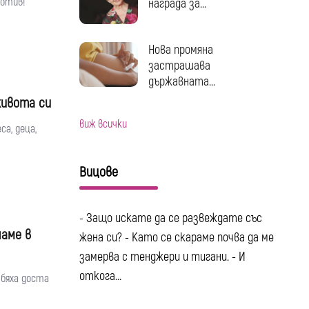
ротив!
награда за...
Нова промяна
застрашава
държавната...
живота си
виж всички
са, деца,
Вицове
- Защо искате да се развеждате със
чаме в
жена си? - Като се скараме почва да ме
замерва с тенджери и тигани. - И
откога...
 бяха доста