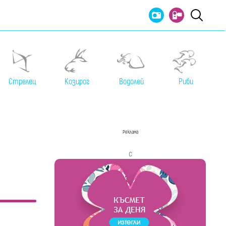
Стрелец
Козирог
Водолей
Риби
Реклама
с