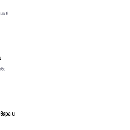
ме в
и
тва
вяра и