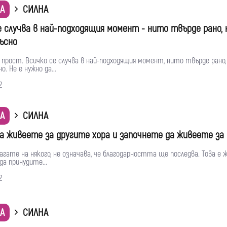
А
СИЛНА
е случва в най-подходящия момент - нито твърде рано,
ъсно
прост. Всичко се случва в най-подходящия момент, нито твърде рано
. Не е нужно да...
2
А
СИЛНА
а живеете за другите хора и започнете да живеете за 
магате на някого, не означава, че благодарността ще последва. Това е
а принудите...
2
А
СИЛНА