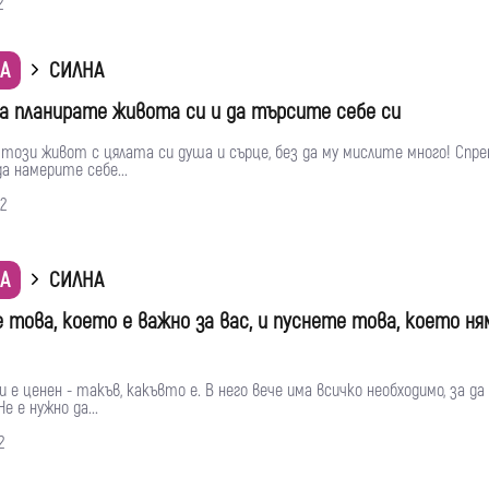
2
А
СИЛНА
а планирате живота си и да търсите себе си
този живот с цялата си душа и сърце, без да му мислите много! Спре
а намерите себе...
2
А
СИЛНА
 това, което е важно за вас, и пуснете това, което ня
е ценен - ​​такъв, какъвто е. В него вече има всичко необходимо, за д
е е нужно да...
2