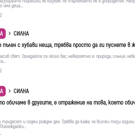
разбирайте погрешно, не казвам, че търпението не е добродетел. Нап
 има деца,...
2
А
СИЛНА
 пълен с хубави неща, трябва просто да ги пуснете в 
асив свят. Огледайте се около вас, невероятно е: природа, слънце, небе
,...
2
А
СИЛНА
ето обичаме в другите, е отражение на това, което оби
 тридесет и седми рожден ден. Трябва да кажа, че всички тези години
Поглеждайки...