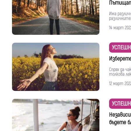
Пътищата
Има различ
различните
14 март 202
УСПЕШН
Изберете
Спрях да ч
толкова лек
12 март 202
УСПЕШН
Независи
бъдете б