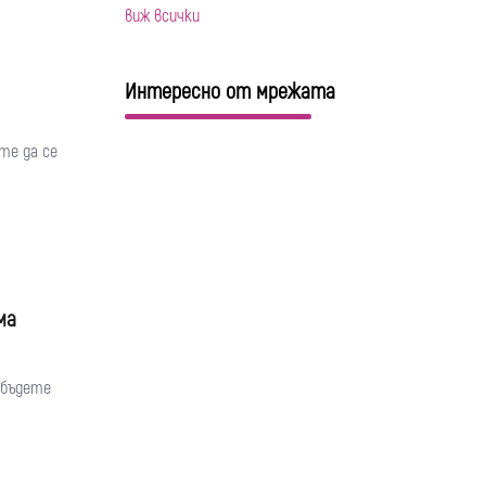
виж всички
Интересно от мрежата
те да се
ма
а бъдете