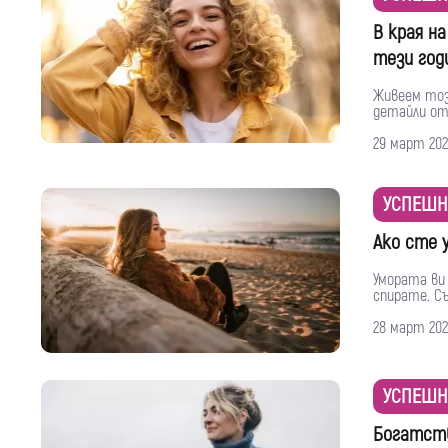
В края н
тези год
Живеем този
детайли от 
29 март 202
УСПЕШН
Ако сте 
Умората ви 
спирате. Съ
28 март 202
УСПЕШН
Богатств