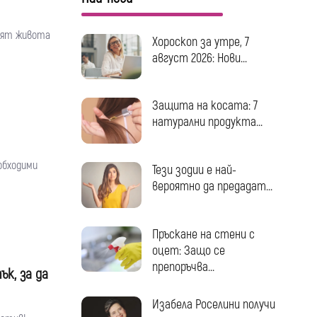
елят живота
Хороскоп за утре, 7
август 2026: Нови...
Защита на косата: 7
натурални продукта...
обходими
Тези зодии е най-
вероятно да предадат...
Пръскане на стени с
оцет: Защо се
препоръчва...
к, за да
Изабела Роселини получи