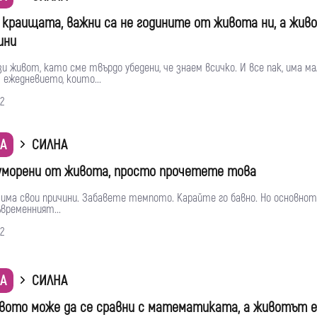
а краищата, важни са не годините от живота ни, а жив
ини
 живот, като сме твърдо убедени, че знаем всичко. И все пак, има ма
ежедневието, които...
2
А
СИЛНА
уморени от живота, просто прочетете това
има свои причини. Забавете темпото. Карайте го бавно. Но основното
временният...
2
А
СИЛНА
ото може да се сравни с математиката, а животът е