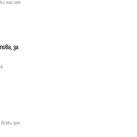
ки ние сме
ова, за
е,
 Всеки ден