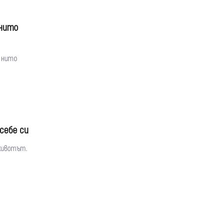
 нито
, нито
себе си
 животът.