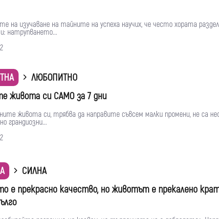
те на изучаване на тайните на успеха научих, че често хората разд
и: натрупването...
2
ТНА
ЛЮБОПИТНО
е живота си САМО за 7 дни
ните живота си, трябва да направите съвсем малки промени, не са не
о грандиозни...
2
А
СИЛНА
то е прекрасно качество, но животът е прекалено кратъ
ълго