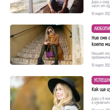
Дори и след
част от ед
10 март 202
ЛЮБОПИ
Ние сме 
което ми
Нашият моз
проблемите
10 март 202
УСПЕШН
Как ще и
Дори и в мо
е изключите