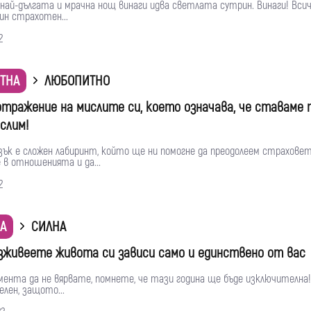
 най-дългата и мрачна нощ винаги идва светлата сутрин. Винаги! Всич
ин страхотен...
2
ТНА
ЛЮБОПИТНО
отражение на мислите си, което означава, че ставаме т
слим!
ък е сложен лабиринт, който ще ни помогне да преодолеем страховет
 в отношенията и да...
2
А
СИЛНА
зживеете живота си зависи само и единствено от вас
мента да не вярвате, помнете, че тази година ще бъде изключителна!
лен, защото...