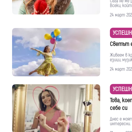
Сега не ме 
Всеки, който
24 март 202
УСПЕШН
Светът е
Живеем в кр
езици, музика
24 март 202
УСПЕШН
Това, ко
себе си
Днес е моят
интересни. 