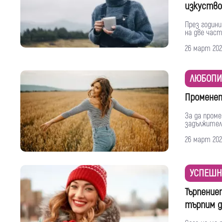
изкуство
През години
на две част
26 март 202
ЛЮБОПИ
Променет
За да проме
задължителн
26 март 202
УСПЕШН
Търпение
търпим д